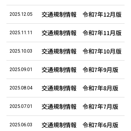
交通規制情報 令和7年12月版
2025.12.05
交通規制情報 令和7年11月版
2025.11.11
交通規制情報 令和7年10月版
2025.10.03
交通規制情報 令和7年9月版
2025.09.01
交通規制情報 令和7年8月版
2025.08.04
交通規制情報 令和7年7月版
2025.07.01
交通規制情報 令和7年6月版
2025.06.03